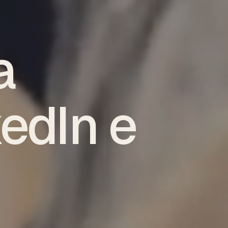
a
kedIn e