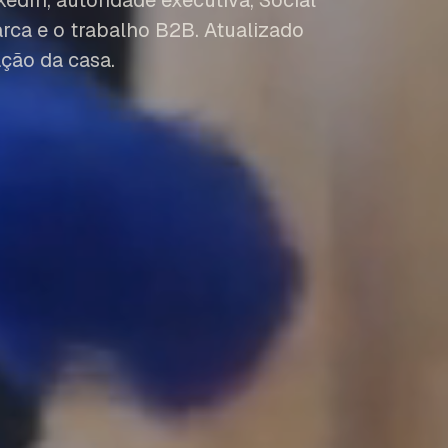
edIn, autoridade executiva, Social
rca e o trabalho B2B. Atualizado
ção da casa.