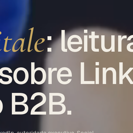
tale
: leitur
 sobre Lin
 B2B.