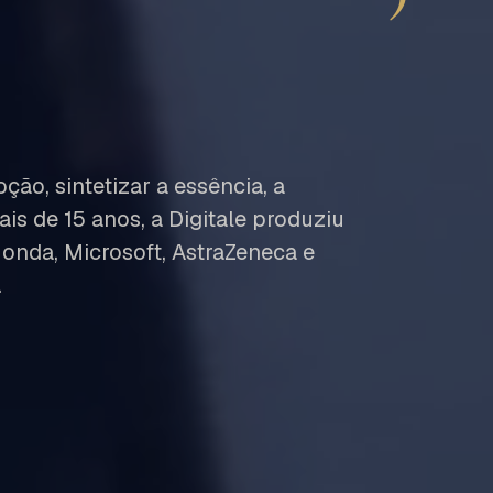
ão, sintetizar a essência, a
s de 15 anos, a Digitale produziu
Honda, Microsoft, AstraZeneca e
.