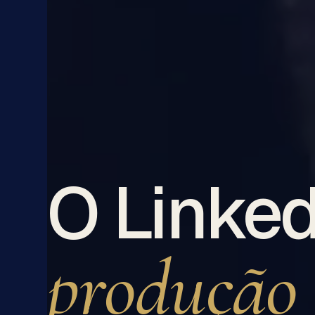
O Linke
produção 