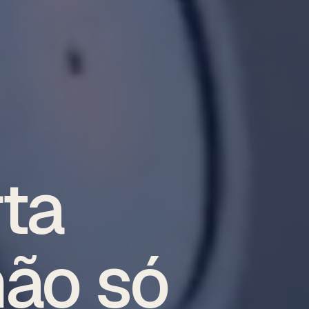
ta
ão só