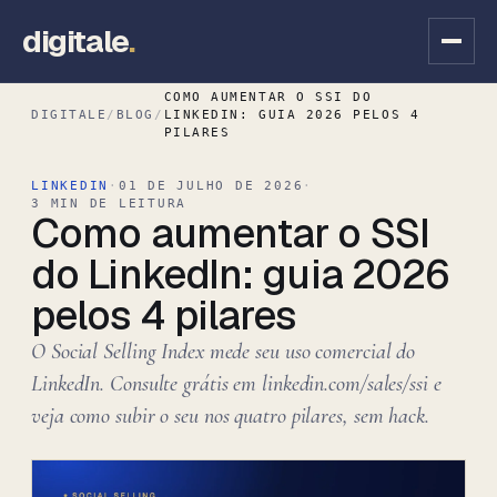
digitale
.
COMO AUMENTAR O SSI DO
DIGITALE
/
BLOG
/
LINKEDIN: GUIA 2026 PELOS 4
PILARES
LINKEDIN
·
01 DE JULHO DE 2026
·
3 MIN DE LEITURA
Como aumentar o SSI
do LinkedIn: guia 2026
pelos 4 pilares
O Social Selling Index mede seu uso comercial do
LinkedIn. Consulte grátis em linkedin.com/sales/ssi e
veja como subir o seu nos quatro pilares, sem hack.