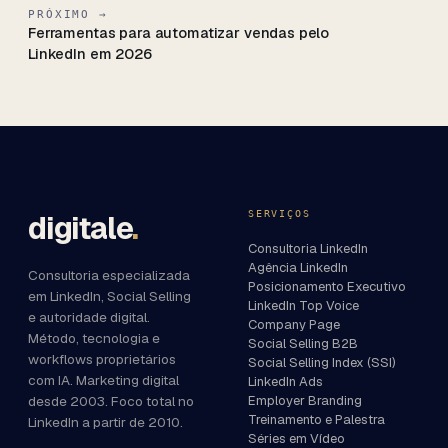
PRÓXIMO →
Ferramentas para automatizar vendas pelo
LinkedIn em 2026
SERVIÇOS
digitale
.
Consultoria LinkedIn
Agência LinkedIn
Consultoria especializada
Posicionamento Executivo
em LinkedIn, Social Selling
LinkedIn Top Voice
e autoridade digital.
Company Page
Método, tecnologia e
Social Selling B2B
workflows proprietários
Social Selling Index (SSI)
com IA. Marketing digital
LinkedIn Ads
desde 2003. Foco total no
Employer Branding
Treinamento e Palestra
LinkedIn a partir de 2010.
Séries em Vídeo