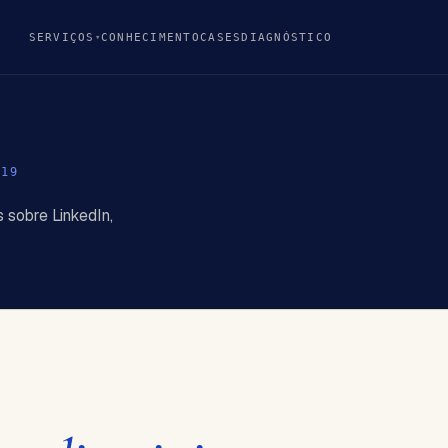
SERVIÇOS
CONHECIMENTO
CASES
DIAGNÓSTICO
▾
E
19
 sobre LinkedIn,