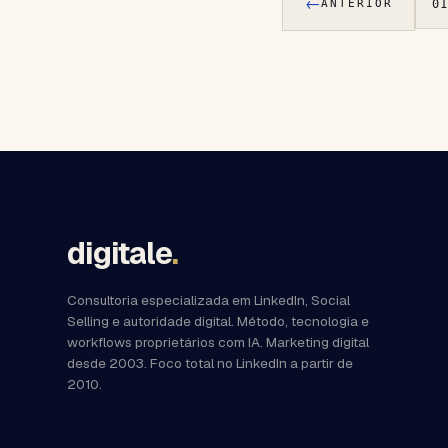
←
ANTERIOR
0
digitale
.
Consultoria especializada em LinkedIn, Social
Selling e autoridade digital. Método, tecnologia e
workflows proprietários com IA. Marketing digital
desde 2003. Foco total no LinkedIn a partir de
2010.