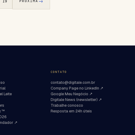
→
19
PRÓXIMA
O
CONTATO
sso
contato@digitale.com.br
rial
Company Page no LinkedIn ↗
l Leite
Google Meu Negócio ↗
Digitale News (newsletter) ↗
ers
Trabalhe conosco
nk™
Resposta em 24h úteis
2026
fundador ↗