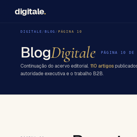
digitale
.
DIGITALE
/
BLOG
/
PÁGINA
10
Blog
Digitale
PÁGINA
10
D
Continuação do acervo editorial.
110
artigos
publicados
autoridade executiva e o trabalho B2B.