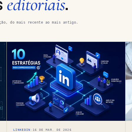
s
editoriais
.
ção, do mais recente ao mais antigo.
LINKEDIN
·
16 DE MAR. DE 2026