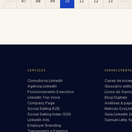
···
···
1
07
08
09
10
11
12
13
SERVIÇOS
CONHECIMENT
Consultoria LinkedIn
Cases de suce
Agência LinkedIn
Glossário edito
Posicionamento Executivo
Livros do Samue
LinkedIn Top Voice
Blog Digitale
Company Page
Análises & pap
Social Selling B2B
Método EvoLi
Social Selling Index (SSI)
Guia LinkedIn 
LinkedIn Ads
Samuel Leite, 
Employer Branding
Treinamento e Palestra