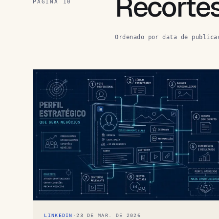
Recorte
PÁGINA
10
Ordenado por data de publica
LINKEDIN
·
23 DE MAR. DE 2026