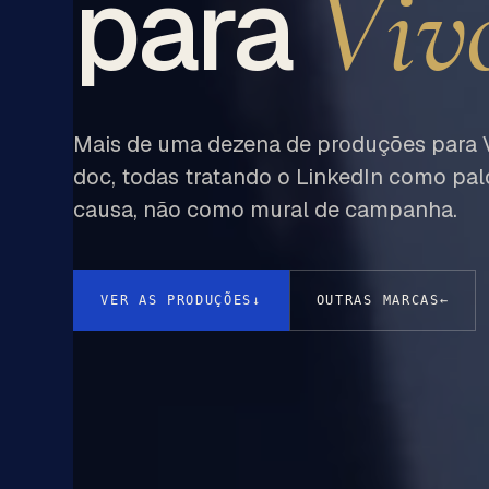
Viv
para
Mais de uma dezena de produções para Viv
doc, todas tratando o LinkedIn como pa
causa, não como mural de campanha.
VER AS PRODUÇÕES
↓
OUTRAS MARCAS
←