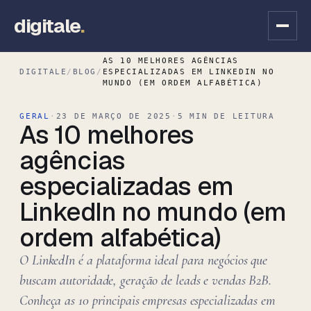
digitale
.
AS 10 MELHORES AGÊNCIAS
DIGITALE
/
BLOG
/
ESPECIALIZADAS EM LINKEDIN NO
MUNDO (EM ORDEM ALFABÉTICA)
GERAL
·
23 DE MARÇO DE 2025
·
5 MIN DE LEITURA
As 10 melhores
agências
especializadas em
LinkedIn no mundo (em
ordem alfabética)
O LinkedIn é a plataforma ideal para negócios que
buscam autoridade, geração de leads e vendas B2B.
Conheça as 10 principais empresas especializadas em