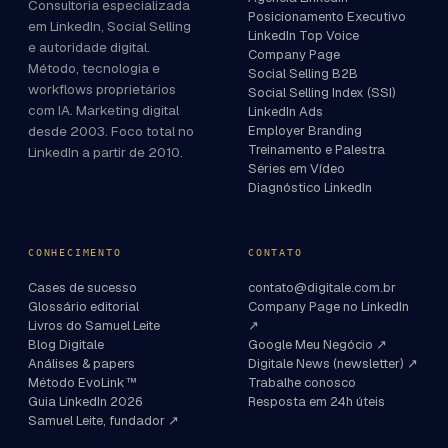
Consultoria especializada
Posicionamento Executivo
em LinkedIn, Social Selling
LinkedIn Top Voice
e autoridade digital.
Company Page
Método, tecnologia e
Social Selling B2B
workflows proprietários
Social Selling Index (SSI)
com IA. Marketing digital
LinkedIn Ads
desde 2003. Foco total no
Employer Branding
Treinamento e Palestra
LinkedIn a partir de 2010.
Séries em Vídeo
Diagnóstico LinkedIn
CONHECIMENTO
CONTATO
Cases de sucesso
contato@digitale.com.br
Glossário editorial
Company Page no LinkedIn
Livros do Samuel Leite
↗
Blog Digitale
Google Meu Negócio ↗
Análises & papers
Digitale News (newsletter) ↗
Método EvoLink™
Trabalhe conosco
Guia LinkedIn 2026
Resposta em 24h úteis
Samuel Leite, fundador ↗