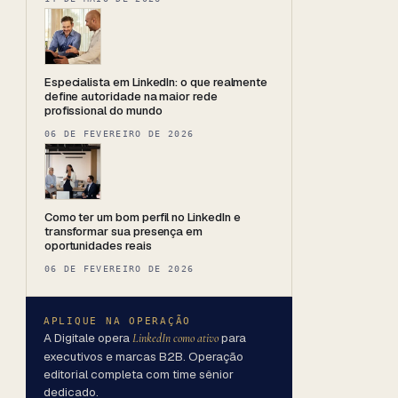
Especialista em LinkedIn: o que realmente
define autoridade na maior rede
profissional do mundo
06 DE FEVEREIRO DE 2026
Como ter um bom perfil no LinkedIn e
transformar sua presença em
oportunidades reais
06 DE FEVEREIRO DE 2026
APLIQUE NA OPERAÇÃO
A Digitale opera
para
LinkedIn como ativo
executivos e marcas B2B. Operação
editorial completa com time sênior
dedicado.