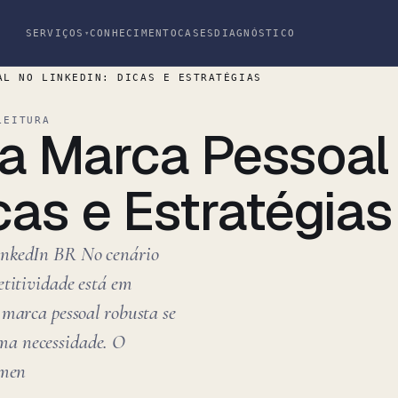
SERVIÇOS
CONHECIMENTO
CASES
DIAGNÓSTICO
▾
AL NO LINKEDIN: DICAS E ESTRATÉGIAS
LEITURA
a Marca Pessoal
cas e Estratégias
inkedIn BR No cenário
etitividade está em
 marca pessoal robusta se
a necessidade. O
amen