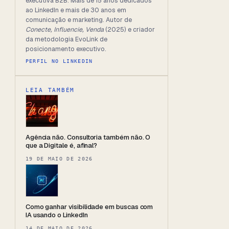
executiva B2B. Mais de 15 anos dedicados
ao LinkedIn e mais de 30 anos em
comunicação e marketing. Autor de
Conecte, Influencie, Venda
(2025) e criador
da metodologia EvoLink de
posicionamento executivo.
PERFIL NO LINKEDIN
LEIA TAMBÉM
Agência não. Consultoria também não. O
que a Digitale é, afinal?
19 DE MAIO DE 2026
Como ganhar visibilidade em buscas com
IA usando o LinkedIn
14 DE MAIO DE 2026