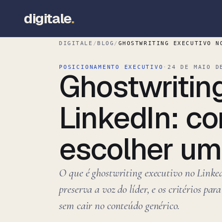
digitale
.
DIGITALE
/
BLOG
/
GHOSTWRITING EXECUTIVO N
POSICIONAMENTO EXECUTIVO
·
24 DE MAIO D
Ghostwritin
LinkedIn: c
escolher um
O que é ghostwriting executivo no Linked
preserva a voz do líder, e os critérios pa
sem cair no conteúdo genérico.