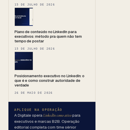
15 DE JULHO DE 2026
Plano de conteúdo no LinkedIn para
executivos: método pra quem não tem
tempo de postar
15 DE JULHO DE 2026
Posicionamento executivo no LinkedIn: o
que é e como construir autoridade de
verdade
26 DE MAIO DE 2026
APLIQUE NA OPERAÇÃO
A Digitale opera
para
LinkedIn como ativo
executivos e marcas B2B. Operação
editorial completa com time sênior