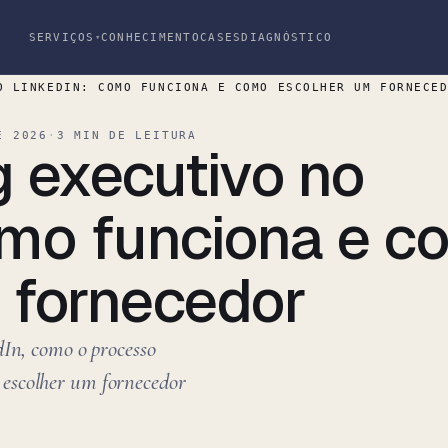
SERVIÇOS
CONHECIMENTO
CASES
DIAGNÓSTICO
▾
O LINKEDIN: COMO FUNCIONA E COMO ESCOLHER UM FORNECE
E 2026
·
3 MIN DE LEITURA
g executivo no
omo funciona e c
 fornecedor
In, como o processo
ra escolher um fornecedor